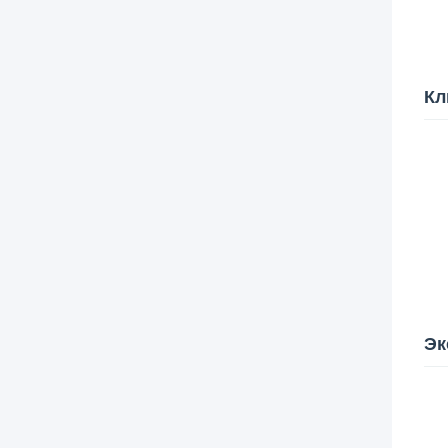
Кл
Эк