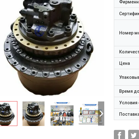
Фирменн
Сертифи
Номер м
Количест
Цена
Упаковы
Время д
Условия
Поставк