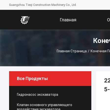
Guangzhou Tieqi Construction Machinery Co., Ltd.
Главная
Коне
Страница
Компани
Главная Страница
/
Конечная П
Все Продукты
2
5
Гидронасос экскаватора
Клапан основного управляющего
воздействия экскаватора