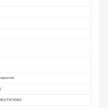
 гарантия
)
EDEX/TNT/EMS