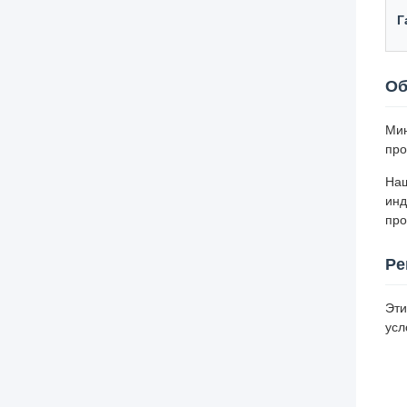
Г
Об
Мин
про
Наш
инд
про
Ре
Эти
усл