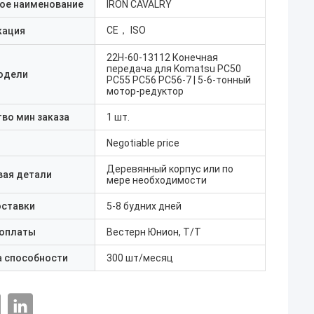
ое наименование
IRON CAVALRY
CE， ISO
кация
22H-60-13112 Конечная
передача для Komatsu PC50
одели
PC55 PC56 PC56-7 | 5-6-тонный
мотор-редуктор
во мин заказа
1 шт.
Negotiable price
Деревянный корпус или по
вая детали
мере необходимости
оставки
5-8 будних дней
 оплаты
Вестерн Юнион, Т/Т
а способности
300 шт/месяц