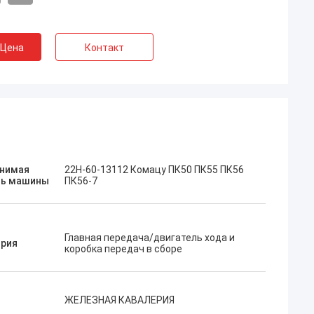
 Цена
Контакт
Хосе
нимая
22H-60-13112 Комацу ПК50 ПК55 ПК56
ь машины
ПК56-7
не нравится эта компания. Они
рофессиональные и дружелюбные.
тличный сервис и дружелюбные
оветы, быстрая доставка. Очень
Главная передача/двигатель хода и
ория
орошая цена. Я хочу снова заказать,
коробка передач в сборе
огда мне это понадобится.
ЖЕЛЕЗНАЯ КАВАЛЕРИЯ