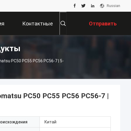
Russian
ия
Контактные
Отправить
дукты
Данные
Запрос
tsu PC50 PC55 PC56 PC56-7 | 5-
omatsu PC50 PC55 PC56 PC56-7 |
роисхождения
Китай