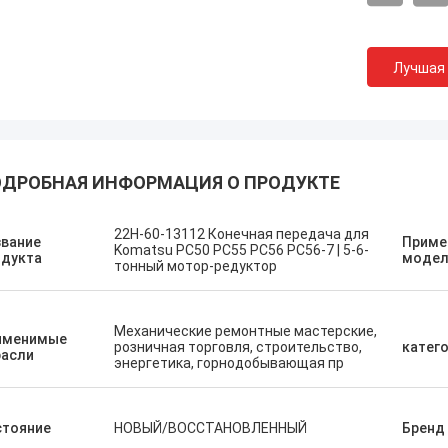
Лучшая
ДРОБНАЯ ИНФОРМАЦИЯ О ПРОДУКТЕ
22H-60-13112 Конечная передача для
звание
Приме
Komatsu PC50 PC55 PC56 PC56-7 | 5-6-
одукта
модел
тонный мотор-редуктор
М
Эрденетумур Кампана
чало
п
Приятные покупки
О
Механические ремонтные мастерские,
с
именимые
розничная торговля, строительство,
катег
х
расли
энергетика, горнодобывающая пр
к
стояние
НОВЫЙ/ВОССТАНОВЛЕННЫЙ
Бренд