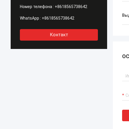
Номер телефона :
+8618565738642
Вы
WhatsApp :
+8618565738642
Контакт
ОС