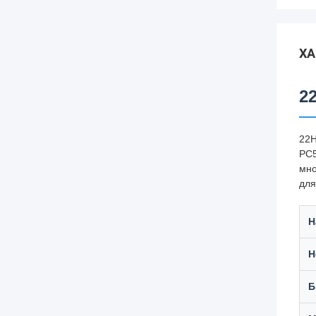
ХА
2
22H
PC5
мно
для
Н
Н
Б