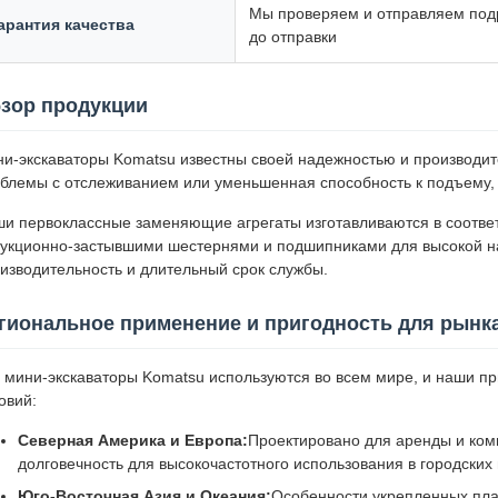
Мы проверяем и отправляем под
арантия качества
до отправки
зор продукции
и-экскаваторы Komatsu известны своей надежностью и производит
блемы с отслеживанием или уменьшенная способность к подъему, 
и первоклассные заменяющие агрегаты изготавливаются в соотв
укционно-застывшими шестернями и подшипниками для высокой на
изводительность и длительный срок службы.
гиональное применение и пригодность для рынк
 мини-экскаваторы Komatsu используются во всем мире, и наши п
овий:
Северная Америка и Европа:
Проектировано для аренды и ком
долговечность для высокочастотного использования в городских
Юго-Восточная Азия и Океания:
Особенности укрепленных пла