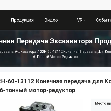
О
Продукция
Видео
VR -
Событ
чная Передача Экскаватора Про
и
Шоу
ередача Экскаватора
/
22H-60-13112 Конечная Передача Для Koma
6-Тонный Мотор-Редуктор
2H-60-13112 Конечная передача для K
-6-тонный мотор-редуктор
Место п