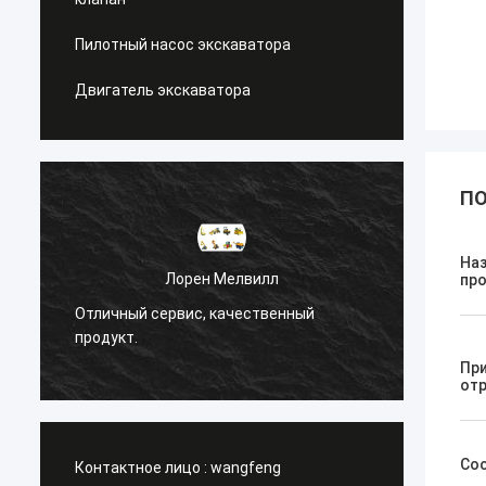
Пилотный насос экскаватора
Двигатель экскаватора
ПО
На
н Мелвилл
Санёк Нижегородский
пр
, качественный
Управляющий сервис, быстрое на
работы.
Пр
от
Со
Контактное лицо :
wangfeng