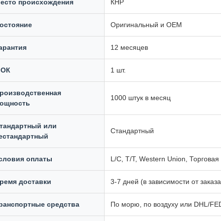
есто происхождения
КНР
остояние
Оригинальный и OEM
арантия
12 месяцев
ОК
1 шт.
роизводственная
1000 штук в месяц
ощность
тандартный или
Стандартный
естандартный
словия оплаты
L/C, T/T, Western Union, Торговая
ремя доставки
3-7 дней (в зависимости от заказа
ранспортные средства
По морю, по воздуху или DHL/F