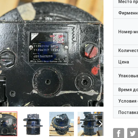
Место п
Фирменн
Номер м
Количест
Цена
Упаковы
Время д
Условия
Поставк