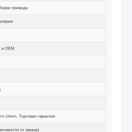
борки привода
алерия
й и OEM
ц
ern Union, Торговая гарантия
висимости от заказа)