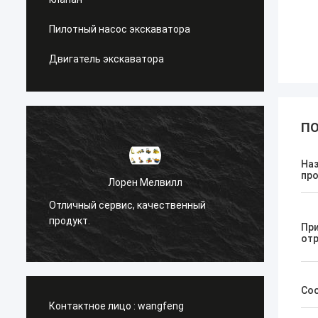
Пилотный насос экскаватора
Двигатель экскаватора
ПО
На
пр
л
Санёк Нижегородский
венный
Управляющий сервис, быстрое начало
работы.
Пр
от
Со
Контактное лицо :
wangfeng