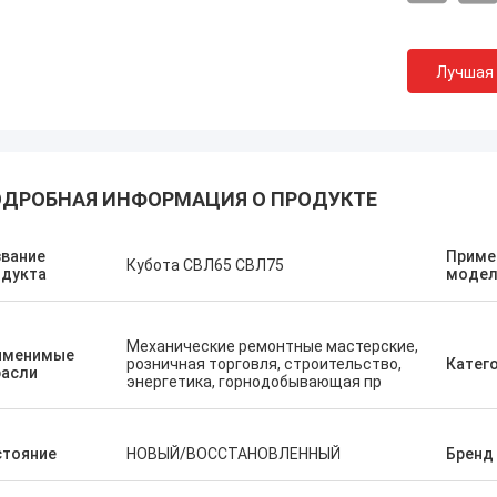
Лучшая
ДРОБНАЯ ИНФОРМАЦИЯ О ПРОДУКТЕ
звание
Приме
Кубота СВЛ65 СВЛ75
одукта
модел
Мне нрави
Эрденетумур Кампана
профессио
Приятные покупки
Отличный 
Механические ремонтные мастерские,
именимые
розничная торговля, строительство,
Катег
советы, б
расли
энергетика, горнодобывающая пр
хорошая це
когда мне
стояние
НОВЫЙ/ВОССТАНОВЛЕННЫЙ
Бренд