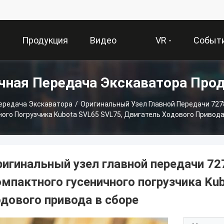
О
Продукция
Видео
VR -
Событ
чная Передача Экскаватора Про
и
Шоу
ередача Экскаватора
/
Оригинальный Узел Главной Передачи 727
ного Погрузчика Kubota SVL65 SVL75, Двигатель Ходового Привода
ригинальный узел главной передачи 7
омпактного гусеничного погрузчика Ku
одового привода в сборе