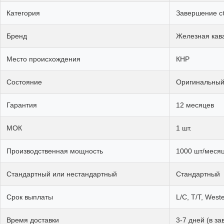
Категория
Завершение с
Бренд
Железная кав
Место происхождения
КНР
Состояние
Оригинальны
Гарантия
12 месяцев
МОК
1 шт.
Производственная мощность
1000 шт/меся
Стандартный или нестандартный
Стандартный
Срок выплаты
L/C, T/T, West
Время доставки
3-7 дней (в за