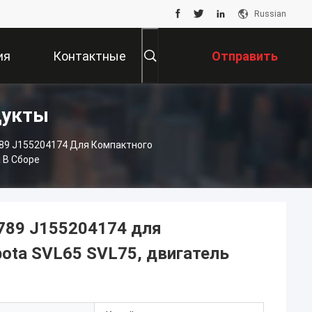
Russian
ия
Контактные
Отправить
дукты
Данные
Запрос
89 J155204174 Для Компактного
 В Сборе
2789 J155204174 для
bota SVL65 SVL75, двигатель