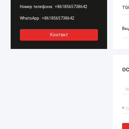
Номер телефона :
+8618565738642
TQ
WhatsApp :
+8618565738642
Вы
Контакт
ОС