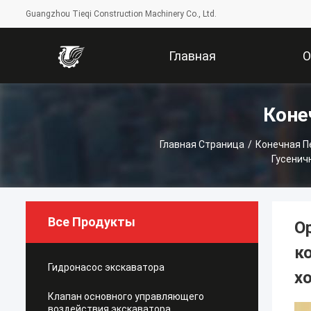
Guangzhou Tieqi Construction Machinery Co., Ltd.
Главная
Коне
Страница
Компани
Главная Страница
/
Конечная П
Гусенич
Все Продукты
О
к
Гидронасос экскаватора
х
Клапан основного управляющего
воздействия экскаватора