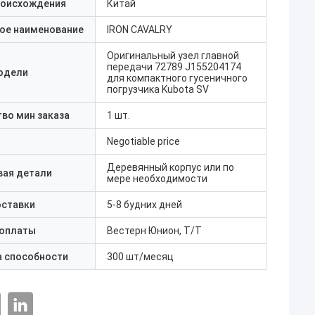
роисхождения
Китай
ое наименование
IRON CAVALRY
Оригинальный узел главной
передачи 72789 J155204174
одели
для компактного гусеничного
погрузчика Kubota SV
во мин заказа
1 шт.
Negotiable price
Деревянный корпус или по
вая детали
мере необходимости
оставки
5-8 будних дней
 оплаты
Вестерн Юнион, Т/Т
а способности
300 шт/месяц