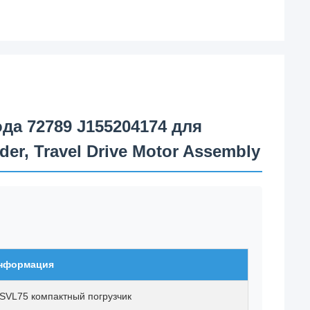
да 72789 J155204174 для
er, Travel Drive Motor Assembly
нформация
SVL75 компактный погрузчик