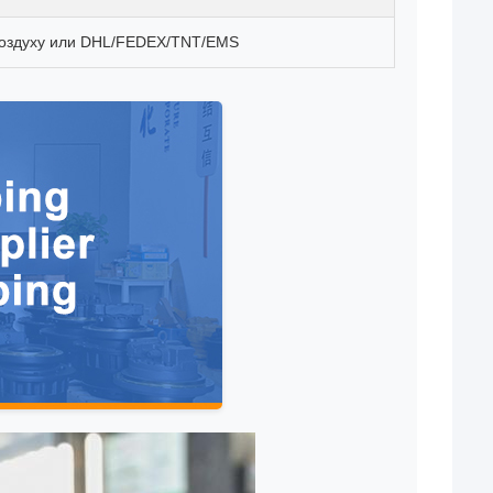
воздуху или DHL/FEDEX/TNT/EMS