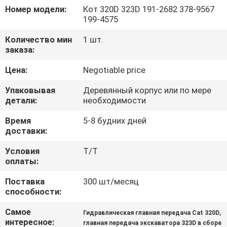
О
Номер модели:
Кот 320D 323D 191-2682 378-9567
199-4575
КОМПАНИИ
Количество мин
1 шт.
заказа:
НАША
Цена:
Negotiable price
ФАБРИКА
Упаковывая
Деревянный корпус или по мере
детали:
необходимости
КОНТРОЛЬ
Время
5-8 будних дней
КАЧЕСТВА
доставки:
Условия
Т/Т
КОНТАКТНЫЕ
оплаты:
ДАННЫЕ
Поставка
300 шт/месяц
способности:
НОВОСТИ
Самое
,
Гидравлическая главная передача Cat 320D
интересное:
главная передача экскаватора 323D в сборе