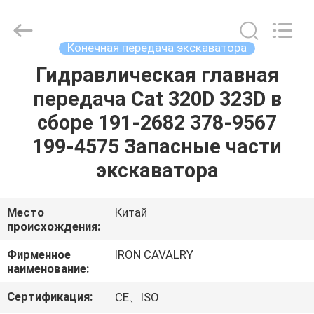
Tieqi
Construction
Machinery
Co.,
Ltd..
Конечная передача экскаватора
All
Rights
Reserved.
Гидравлическая главная
ГЛАВНАЯ
передача Cat 320D 323D в
СТРАНИЦА
сборе 191-2682 378-9567
ПРОДУКЦИЯ
199-4575 Запасные части
экскаватора
РОЛИКИ
Место
Китай
происхождения:
VR
-
Фирменное
IRON CAVALRY
наименование:
ШОУ
Сертификация:
CE、ISO