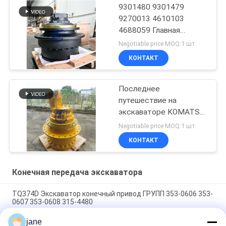
9301480 9301479
9270013 4610103
4688059 Главная
передача в сборе
Negotiable price MOQ:1 шт
КОНТАКТ
Последнее
путешествие на
экскаваторе KOMATSU
WA100-5
Negotiable price MOQ:1 шт.
КОНТАКТ
Конечная передача экскаватора
TQ374D Экскаватор конечный привод ГРУПП 353-0606 353-
0607 353-0608 315-4480
jane
353-0528 333-3036 Экскаватор конечный привод