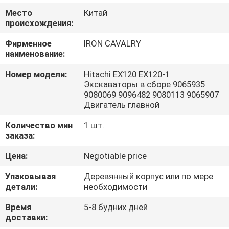
О
Место
Китай
КОМПАНИИ
происхождения:
Фирменное
IRON CAVALRY
наименование:
НАША
ФАБРИКА
Номер модели:
Hitachi EX120 EX120-1
Экскаваторы в сборе 9065935
9080069 9096482 9080113 9065907
КОНТРОЛЬ
Двигатель главной
КАЧЕСТВА
Количество мин
1 шт.
заказа:
КОНТАКТНЫЕ
Цена:
Negotiable price
ДАННЫЕ
Упаковывая
Деревянный корпус или по мере
детали:
необходимости
НОВОСТИ
Время
5-8 будних дней
доставки: