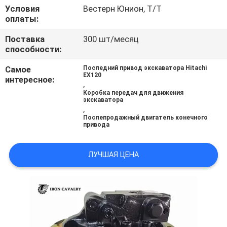
ВСЕ
Условия
Вестерн Юнион, Т/Т
оплаты:
СЛУЧАИ
Поставка
300 шт/месяц
способности:
ОТПРАВИТЬ
Самое
Последний привод экскаватора Hitachi
ЗАПРОС
EX120
интересное:
,
Коробка передач для движения
экскаватора
SITEMAP
,
Послепродажный двигатель конечного
привода
ПОЛИТИКА
ЛУЧШАЯ ЦЕНА
УЕДИНЕНИЯ