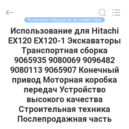
Tieqi
Construction
Machinery
Co.,
Ltd..
Конечная передача экскаватора
All
Rights
Reserved.
Использование для Hitachi
ГЛАВНАЯ
EX120 EX120-1 Экскаваторы
СТРАНИЦА
Транспортная сборка
ПРОДУКЦИЯ
9065935 9080069 9096482
9080113 9065907 Конечный
РОЛИКИ
привод Моторная коробка
передач Устройство
VR
высокого качества
-
Строительная техника
ШОУ
Послепродажная часть