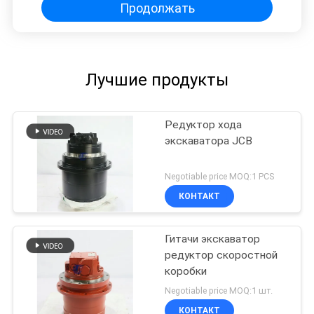
Моторная коробка передач
Продолжать
Устройство высокого качества
Строительная техника
Послепродажная часть
Лучшие продукты
Редуктор хода
экскаватора JCB
Negotiable price MOQ:1 PCS
КОНТАКТ
Гитачи экскаватор
редуктор скоростной
коробки
Negotiable price MOQ:1 шт.
КОНТАКТ