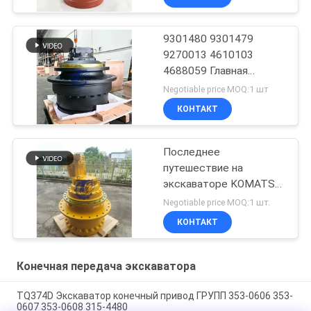
9301480 9301479
9270013 4610103
4688059 Главная
передача в сборе
Negotiable price MOQ:1 шт
КОНТАКТ
Последнее
путешествие на
экскаваторе KOMATSU
WA100-5
Negotiable price MOQ:1 шт.
КОНТАКТ
Конечная передача экскаватора
TQ374D Экскаватор конечный привод ГРУПП 353-0606 353-
0607 353-0608 315-4480