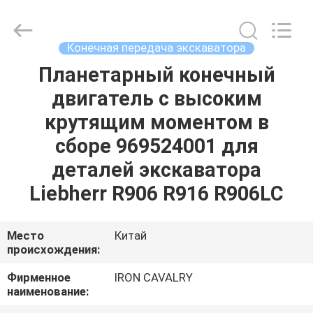
Tieqi
Construction
Machinery
Co.,
Ltd..
Конечная передача экскаватора
All
Rights
Reserved.
Планетарный конечный
ГЛАВНАЯ
двигатель с высоким
СТРАНИЦА
крутящим моментом в
ПРОДУКЦИЯ
сборе 969524001 для
деталей экскаватора
РОЛИКИ
Liebherr R906 R916 R906LC
VR
Место
Китай
происхождения:
-
ШОУ
Фирменное
IRON CAVALRY
наименование: