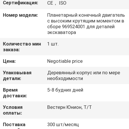
О
Сертификация:
CE， ISO
КОМПАНИИ
Номер модели:
Планетарный конечный двигатель
с высоким крутящим моментом в
сборе 969524001 для деталей
НАША
экскаватора
ФАБРИКА
Количество мин
1 шт.
заказа:
КОНТРОЛЬ
Цена:
Negotiable price
КАЧЕСТВА
Упаковывая
Деревянный корпус или по мере
детали:
необходимости
КОНТАКТНЫЕ
Время
5-8 будних дней
доставки:
ДАННЫЕ
Условия
Вестерн Юнион, Т/Т
оплаты:
НОВОСТИ
Поставка
300 шт/месяц