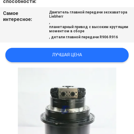
способности:
ВСЕ
Самое
Двигатель главной передачи экскаватора
СЛУЧАИ
Liebherr
интересное:
,
планетарный привод с высоким крутящим
моментом в сборе
ОТПРАВИТЬ
,
детали главной передачи R906 R916
ЗАПРОС
ЛУЧШАЯ ЦЕНА
SITEMAP
ПОЛИТИКА
УЕДИНЕНИЯ