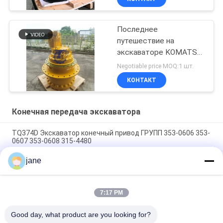
Последнее
путешествие на
экскаваторе KOMATSU
WA100-5
Negotiable price MOQ:1 шт.
КОНТАКТ
Конечная передача экскаватора
TQ374D Экскаватор конечный привод ГРУПП 353-0606 353-
0607 353-0608 315-4480
jane
353-0528 333-3036 Экскаватор конечный привод
двигатель гидравлический фит TQ345D TQ349D
Гидравлический конечный двигатель Danfoss BMVT41
7:17 PM
может быть адаптирован к 5 ~ 6-тонным ползучим
нагрузчикам
Good day, what product are you looking for?