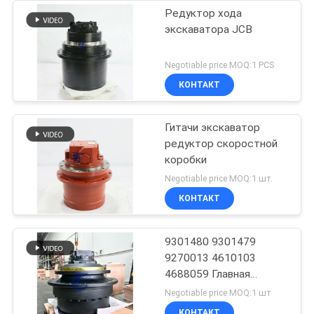
Редуктор хода
экскаватора JCB
Negotiable price MOQ:1 PCS
КОНТАКТ
Гитачи экскаватор
редуктор скоростной
коробки
Negotiable price MOQ:1 шт.
КОНТАКТ
9301480 9301479
9270013 4610103
4688059 Главная
передача в сборе
Negotiable price MOQ:1 шт
КОНТАКТ