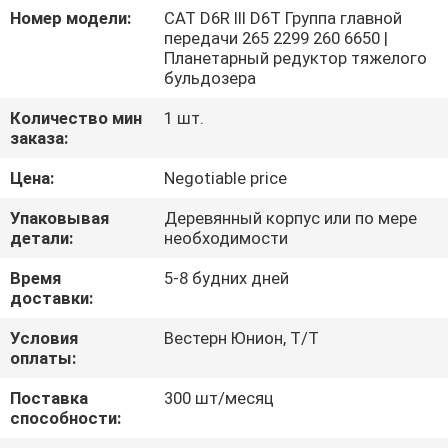
О
Номер модели:
CAT D6R III D6T Группа главной
передачи 265 2299 260 6650 |
КОМПАНИИ
Планетарный редуктор тяжелого
бульдозера
НАША
Количество мин
1 шт.
заказа:
ФАБРИКА
Цена:
Negotiable price
КОНТРОЛЬ
Упаковывая
Деревянный корпус или по мере
детали:
необходимости
КАЧЕСТВА
Время
5-8 будних дней
доставки:
КОНТАКТНЫЕ
ДАННЫЕ
Условия
Вестерн Юнион, Т/Т
оплаты:
Поставка
300 шт/месяц
НОВОСТИ
способности: