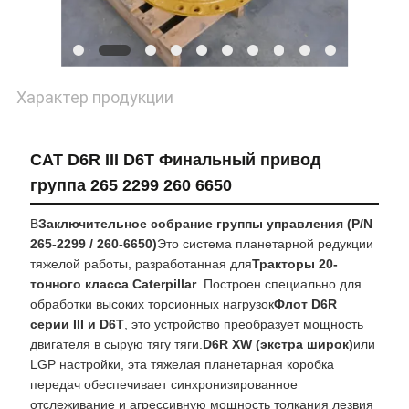
Характер продукции
CAT D6R III D6T Финальный привод
группа 265 2299 260 6650
В
Заключительное собрание группы управления (P/N
265-2299 / 260-6650)
Это система планетарной редукции
тяжелой работы, разработанная для
Тракторы 20-
тонного класса Caterpillar
. Построен специально для
обработки высоких торсионных нагрузок
Флот D6R
серии III и D6T
, это устройство преобразует мощность
двигателя в сырую тягу тяги.
D6R XW (экстра широк)
или
LGP настройки, эта тяжелая планетарная коробка
передач обеспечивает синхронизированное
отслеживание и агрессивную мощность толкания лезвия