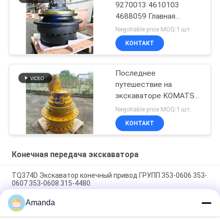
9270013 4610103
4688059 Главная
передача в сборе
Negotiable price MOQ:1 шт
КОНТАКТ
Последнее
путешествие на
экскаваторе KOMATSU
WA100-5
Negotiable price MOQ:1 шт.
КОНТАКТ
Конечная передача экскаватора
TQ374D Экскаватор конечный привод ГРУПП 353-0606 353-
0607 353-0608 315-4480
Amanda
353-0528 333-3036 Экскаватор конечный привод
двигатель гидравлический фит TQ345D TQ349D