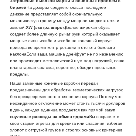
Устранение высокой маржи и основных проблем с
биржей
На дозерах среднего класса последнее
движение представляет собой окончательную
механическую границу между мощностью двигателя и
землей.
XW (экстра широк)
Более широкая обувь
создает более длинную рычаг руки,который оказывает
мощные силы изгиба и изгиба на конечный корпус
привода во время контр-ротации и отсчета бокового
наклонаЕсли ваша машина дрейфует не по назначению
или производит металлический шум под нагрузкой, ваша
планетарная система, вероятно, обходит идеальные
пределы.
Наши заменные конечные коробки передач
предназначены для обработки геометрических нагрузок
без преждевременного отклонения корпуса.Потому что
неожиданное отключение может стоить тысячи долларов
в день, каждая единица продается как прямой закуп
с
нулевые расходы на обмен ядрами
Вы сохраняете
свой старый агрегат для кредита или спасания, избегая
хлопот с отгрузкой грузов и строгих основных критериев