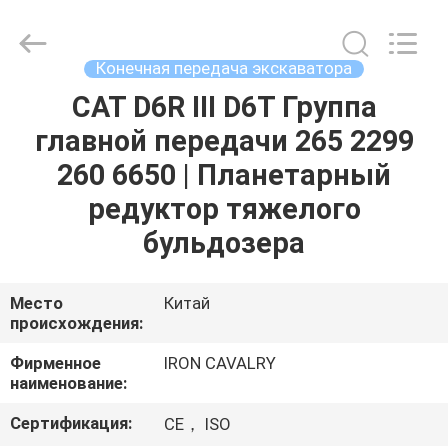
Tieqi
Construction
Machinery
Co.,
Ltd..
Конечная передача экскаватора
All
Rights
Reserved.
CAT D6R III D6T Группа
ГЛАВНАЯ
главной передачи 265 2299
СТРАНИЦА
260 6650 | Планетарный
ПРОДУКЦИЯ
редуктор тяжелого
бульдозера
РОЛИКИ
Место
Китай
происхождения:
VR
-
Фирменное
IRON CAVALRY
наименование:
ШОУ
Сертификация:
CE， ISO