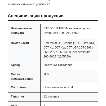
в самых сложных условиях.
Спецификации продукции
Наименование
CAT D6R III D6T Финальный привод
продукта
группа 265 2299 260 6650
Номер части
Caterpillar D6R серия III, D6R XW, D6T,
D6T XL, D6T XW, D6T LGP 265-2299 /
2652299 & 260-6650 (пересечение:
260-6655 / 2605550)
Бренд
Железная кавалерия
Место
КНР
происхождения
Состояние
Оригинальный и OEM
Гарантия
12 месяцев
МОК
1 шт.