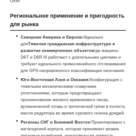
OEM.
Региональное применение и пригодность
для рынка
Северная Америка и Европа:
Идеально
для
Тяжелая гражданская инфраструктура и
развитие коммерческих объектов
где машины
D6T и D6R III работают с длительными циклами и
требуют идеального прямолинейного отслеживания
для GPS-направленного классификации окончания.
Юго-Восточная Азия и Океания:
Конфигурация с
тяжелыми механическими плавучими
уплотнениями, которые предотвращают
проникновение мелкого кремниевого песка,
вулканической почвы и тропической грязи в полость
масла редуктора во время сурового сезона дождей.
Регионы СНГ и Ближний Восток:
Проектировано с
металургией корпуса, которая принимает резкие
тепловые колебания, предотвращая ломкость