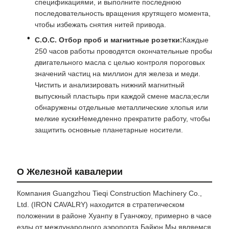
спецификациями, и выполните последнюю
последовательность вращения крутящего момента,
чтобы избежать снятия нитей привода.
С.О.С. Отбор проб и магнитные розетки:
Каждые
250 часов работы проводятся окончательные пробы
двигательного масла с целью контроля пороговых
значений частиц на миллион для железа и меди.
Чистить и анализировать нижний магнитный
выпускный пластырь при каждой смене масла;если
обнаружены отдельные металлические хлопья или
мелкие кускиНемедленно прекратите работу, чтобы
защитить основные планетарные носители.
О Железной кавалерии
Компания Guangzhou Tieqi Construction Machinery Co.,
Ltd. (IRON CAVALRY) находится в стратегическом
положении в районе Хуанпу в Гуанчжоу, примерно в часе
езды от международного аэропорта Байюн.Мы являемся