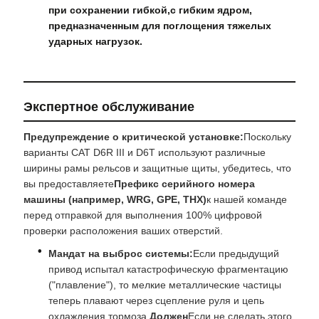
при сохранении гибкой,с гибким ядром,
предназначенным для поглощения тяжелых
ударных нагрузок.
Экспертное обслуживание
Предупреждение о критической установке:
Поскольку
варианты CAT D6R III и D6T используют различные
ширины рамы рельсов и защитные щиты, убедитесь, что
вы предоставляете
Префикс серийного номера
машины (например, WRG, GPE, THX)
к нашей команде
перед отправкой для выполнения 100% цифровой
проверки расположения ваших отверстий.
Мандат на выброс системы:
Если предыдущий
привод испытал катастрофическую фрагментацию
("плавление"), то мелкие металлические частицы
теперь плавают через сцепление руля и цепь
охлаждения тормоза.
Должен
Если не сделать этого,