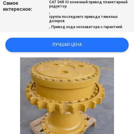
Самое
CAT D6R III конечный привод планетарный
ВСЕ
редуктор
интересное:
,
СЛУЧАИ
группа последнего привода тяжелых
дозеров
,
Привод хода экскаватора с гарантией
ОТПРАВИТЬ
ЗАПРОС
ЛУЧШАЯ ЦЕНА
SITEMAP
ПОЛИТИКА
УЕДИНЕНИЯ