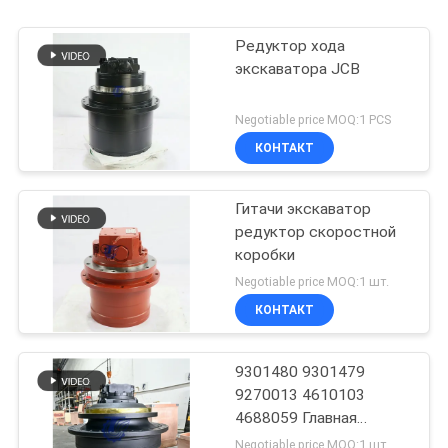
Редуктор хода
экскаватора JCB
Negotiable price MOQ:1 PCS
КОНТАКТ
Гитачи экскаватор
редуктор скоростной
коробки
Negotiable price MOQ:1 шт.
КОНТАКТ
9301480 9301479
9270013 4610103
4688059 Главная
передача в сборе
Negotiable price MOQ:1 шт