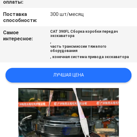
оплаты:
ВСЕ
Поставка
300 шт/месяц
СЛУЧАИ
способности:
Самое
CAT 390FL Сборка коробки передач
ОТПРАВИТЬ
экскаватора
интересное:
,
ЗАПРОС
часть трансмиссии тяжелого
оборудования
,
конечная система привода экскаватора
SITEMAP
ЛУЧШАЯ ЦЕНА
ПОЛИТИКА
УЕДИНЕНИЯ