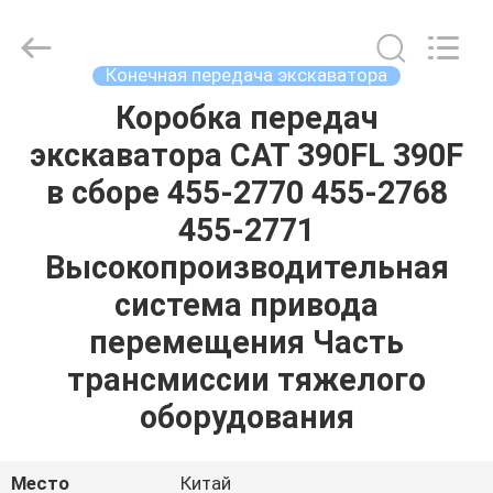
Tieqi
Construction
Machinery
Co.,
Ltd..
Конечная передача экскаватора
All
Rights
Reserved.
Коробка передач
ГЛАВНАЯ
экскаватора CAT 390FL 390F
СТРАНИЦА
в сборе 455-2770 455-2768
ПРОДУКЦИЯ
455-2771
Высокопроизводительная
РОЛИКИ
система привода
перемещения Часть
VR
трансмиссии тяжелого
-
оборудования
ШОУ
Место
Китай