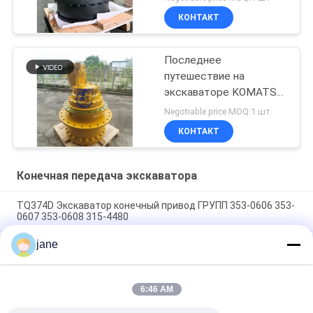
КОНТАКТ
Последнее
путешествие на
экскаваторе KOMATSU
WA100-5
Negotiable price MOQ:1 шт.
КОНТАКТ
Конечная передача экскаватора
TQ374D Экскаватор конечный привод ГРУПП 353-0606 353-
0607 353-0608 315-4480
jane
353-0528 333-3036 Экскаватор конечный привод
двигатель гидравлический фит TQ345D TQ349D
Гидравлический конечный двигатель Danfoss BMVT41
6:46 AM
может быть адаптирован к 5 ~ 6-тонным ползучим
нагрузчикам