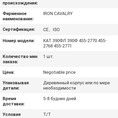
О
происхождения:
КОМПАНИИ
Фирменное
IRON CAVALRY
наименование:
НАША
Сертификация:
CE、ISO
ФАБРИКА
Номер модели:
КАТ 390ФЛ 390Ф 455-2770 455-
2768 455-2771
КОНТРОЛЬ
Количество мин
1 шт.
заказа:
КАЧЕСТВА
Цена:
Negotiable price
КОНТАКТНЫЕ
Упаковывая
Деревянный корпус или по мере
детали:
необходимости
ДАННЫЕ
Время
5-8 будних дней
доставки:
НОВОСТИ
Условия
Т/Т