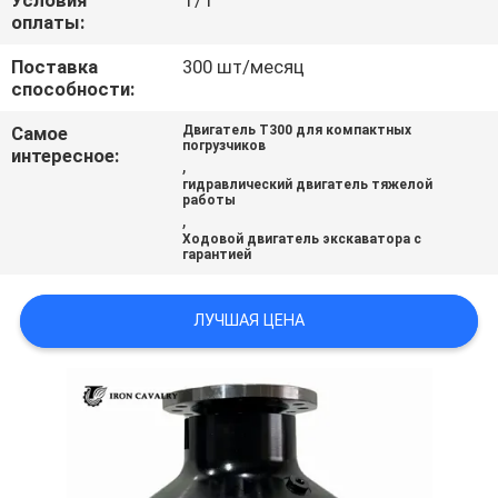
Условия
Т/Т
ВСЕ
оплаты:
СЛУЧАИ
Поставка
300 шт/месяц
способности:
ОТПРАВИТЬ
Самое
Двигатель Т300 для компактных
погрузчиков
интересное:
ЗАПРОС
,
гидравлический двигатель тяжелой
работы
,
SITEMAP
Ходовой двигатель экскаватора с
гарантией
ПОЛИТИКА
ЛУЧШАЯ ЦЕНА
УЕДИНЕНИЯ