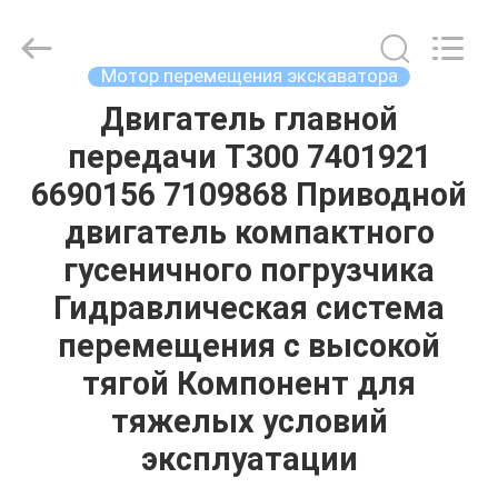
Tieqi
Construction
Machinery
Co.,
Ltd..
Мотор перемещения экскаватора
All
Rights
Reserved.
Двигатель главной
ГЛАВНАЯ
передачи T300 7401921
СТРАНИЦА
6690156 7109868 Приводной
ПРОДУКЦИЯ
двигатель компактного
гусеничного погрузчика
РОЛИКИ
Гидравлическая система
перемещения с высокой
VR
тягой Компонент для
-
тяжелых условий
ШОУ
эксплуатации