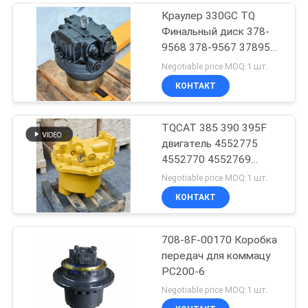
Краулер 330GC TQ
Финальный диск 378-
9568 378-9567 3789568
3789567
Negotiable price MOQ:1 шт.
КОНТАКТ
TQCAT 385 390 395F
двигатель 4552775
4552770 4552769
4552771 конечная
Negotiable price MOQ:1 шт.
коробка уменьшения
КОНТАКТ
привода
708-8F-00170 Коробка
передач для коммацу
PC200-6
Negotiable price MOQ:1 шт.