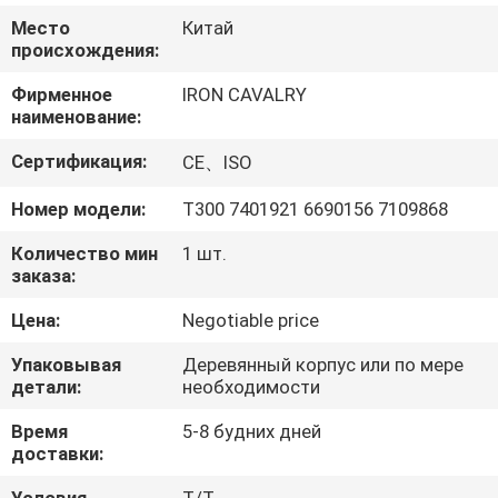
О
Место
Китай
КОМПАНИИ
происхождения:
Фирменное
IRON CAVALRY
наименование:
НАША
ФАБРИКА
Сертификация:
CE、ISO
Номер модели:
Т300 7401921 6690156 7109868
КОНТРОЛЬ
Количество мин
1 шт.
КАЧЕСТВА
заказа:
Цена:
Negotiable price
КОНТАКТНЫЕ
Упаковывая
Деревянный корпус или по мере
ДАННЫЕ
детали:
необходимости
Время
5-8 будних дней
НОВОСТИ
доставки: