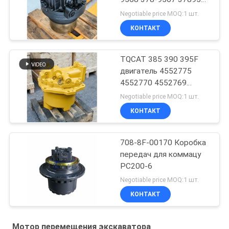
3789567
Negotiable price MOQ:1 шт.
КОНТАКТ
TQCAT 385 390 395F
двигатель 4552775
4552770 4552769
4552771 конечная
Negotiable price MOQ:1 шт.
коробка уменьшения
КОНТАКТ
привода
708-8F-00170 Коробка
передач для коммацу
PC200-6
Negotiable price MOQ:1 шт.
КОНТАКТ
Мотор перемещения экскаватора