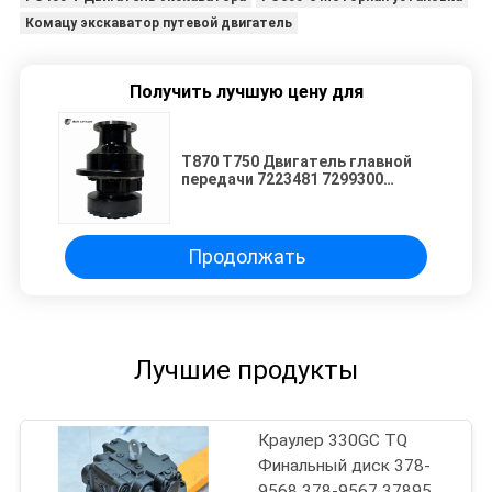
Комацу экскаватор путевой двигатель
Получить лучшую цену для
T870 T750 Двигатель главной
передачи 7223481 7299300
7401920 Компактный
гусеничный погрузчик
Гидравлический привод в сборе
Двигатель хода с высоким
Продолжать
крутящим моментом Силовой
компонент
Лучшие продукты
Краулер 330GC TQ
Финальный диск 378-
9568 378-9567 3789568