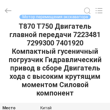
Tieqi
Construction
Machinery
Co.,
Ltd..
Мотор перемещения экскаватора
All
Rights
Reserved.
T870 T750 Двигатель
ГЛАВНАЯ
главной передачи 7223481
СТРАНИЦА
7299300 7401920
ПРОДУКЦИЯ
Компактный гусеничный
погрузчик Гидравлический
РОЛИКИ
привод в сборе Двигатель
хода с высоким крутящим
VR
моментом Силовой
-
компонент
ШОУ
Место
Китай