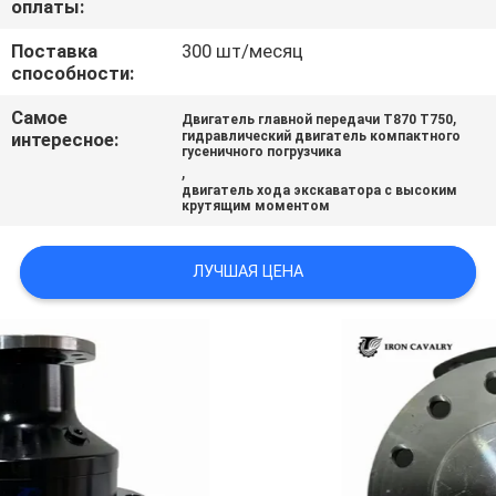
оплаты:
ВСЕ
Поставка
300 шт/месяц
СЛУЧАИ
способности:
Самое
,
Двигатель главной передачи T870 T750
ОТПРАВИТЬ
интересное:
гидравлический двигатель компактного
гусеничного погрузчика
ЗАПРОС
,
двигатель хода экскаватора с высоким
крутящим моментом
SITEMAP
ЛУЧШАЯ ЦЕНА
ПОЛИТИКА
УЕДИНЕНИЯ