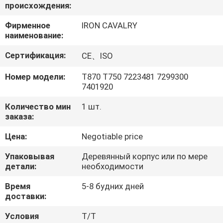
О
происхождения:
КОМПАНИИ
Фирменное
IRON CAVALRY
наименование:
НАША
Сертификация:
CE、ISO
ФАБРИКА
Номер модели:
Т870 Т750 7223481 7299300
7401920
КОНТРОЛЬ
Количество мин
1 шт.
заказа:
КАЧЕСТВА
Цена:
Negotiable price
КОНТАКТНЫЕ
Упаковывая
Деревянный корпус или по мере
детали:
необходимости
ДАННЫЕ
Время
5-8 будних дней
доставки:
НОВОСТИ
Условия
Т/Т