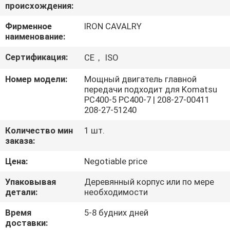
О
происхождения:
КОМПАНИИ
Фирменное
IRON CAVALRY
наименование:
НАША
Сертификация:
CE， ISO
ФАБРИКА
Номер модели:
Мощный двигатель главной
передачи подходит для Komatsu
PC400-5 PC400-7 | 208-27-00411
КОНТРОЛЬ
208-27-51240
КАЧЕСТВА
Количество мин
1 шт.
заказа:
КОНТАКТНЫЕ
Цена:
Negotiable price
ДАННЫЕ
Упаковывая
Деревянный корпус или по мере
детали:
необходимости
НОВОСТИ
Время
5-8 будних дней
доставки: