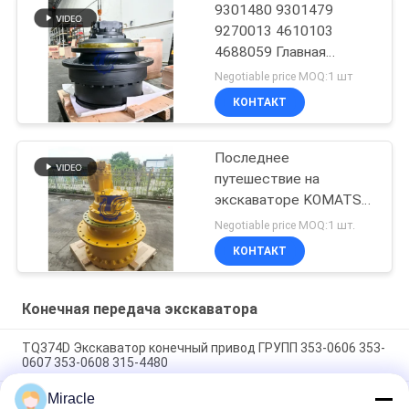
9301480 9301479
9270013 4610103
4688059 Главная
передача в сборе
Negotiable price MOQ:1 шт
КОНТАКТ
Последнее
путешествие на
экскаваторе KOMATSU
WA100-5
Negotiable price MOQ:1 шт.
КОНТАКТ
Конечная передача экскаватора
TQ374D Экскаватор конечный привод ГРУПП 353-0606 353-
0607 353-0608 315-4480
Miracle
353-0528 333-3036 Экскаватор конечный привод