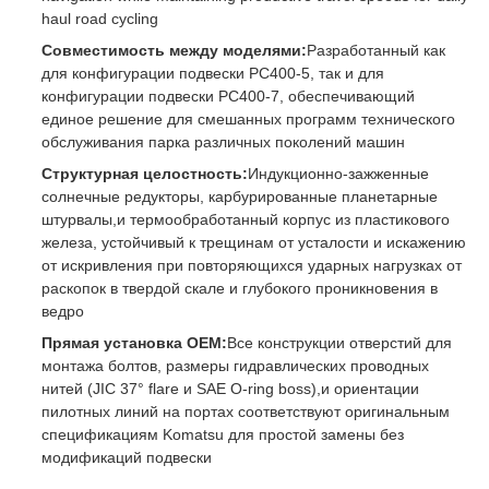
haul road cycling
Совместимость между моделями:
Разработанный как
для конфигурации подвески PC400-5, так и для
конфигурации подвески PC400-7, обеспечивающий
единое решение для смешанных программ технического
обслуживания парка различных поколений машин
Структурная целостность:
Индукционно-зажженные
солнечные редукторы, карбурированные планетарные
штурвалы,и термообработанный корпус из пластикового
железа, устойчивый к трещинам от усталости и искажению
от искривления при повторяющихся ударных нагрузках от
раскопок в твердой скале и глубокого проникновения в
ведро
Прямая установка OEM:
Все конструкции отверстий для
монтажа болтов, размеры гидравлических проводных
нитей (JIC 37° flare и SAE O-ring boss),и ориентации
пилотных линий на портах соответствуют оригинальным
спецификациям Komatsu для простой замены без
модификаций подвески