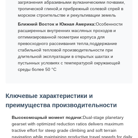
загрязнения абразивными вулканическими почвами,
тропической глиной,и прибрежный солевой спрей в
морском строительстве и рекультивации земель
Ближний Восток и Южная Америка:
Особенности
расширенных внутренних масляных проходов и
оптимизированной геометрии корпуса для
превосходного рассеивания тепла,поддержание
стабильной тепловой производительности при
длительной эксплуатации в открытых шахтах и
пустынных условиях с температурой окружающей
среды более 50 °C
Ключевые характеристики и
преимущества производительности
Высокомощный момент подачи:
Dual-stage planetary
gearset with optimized reduction ratios delivers maximum
tractive effort for steep grade climbing and soft terrain
navigation while maintaining productive travel speeds for daily