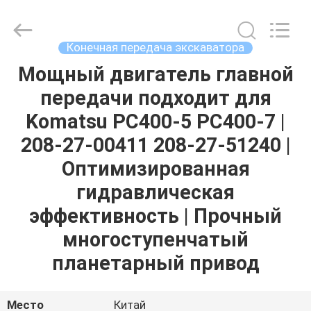
Tieqi
Construction
Machinery
Co.,
Ltd..
Конечная передача экскаватора
All
Rights
Reserved.
Мощный двигатель главной
ГЛАВНАЯ
передачи подходит для
СТРАНИЦА
Komatsu PC400-5 PC400-7 |
ПРОДУКЦИЯ
208-27-00411 208-27-51240 |
Оптимизированная
РОЛИКИ
гидравлическая
эффективность | Прочный
VR
многоступенчатый
-
планетарный привод
ШОУ
Место
Китай