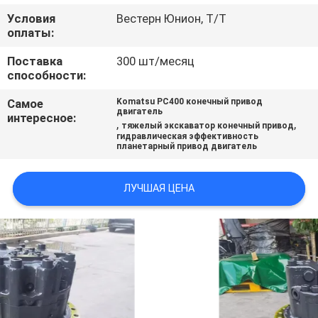
ВСЕ
Условия
Вестерн Юнион, Т/Т
оплаты:
СЛУЧАИ
Поставка
300 шт/месяц
способности:
ОТПРАВИТЬ
Самое
Komatsu PC400 конечный привод
ЗАПРОС
двигатель
интересное:
,
,
тяжелый экскаватор конечный привод
гидравлическая эффективность
планетарный привод двигатель
SITEMAP
ЛУЧШАЯ ЦЕНА
ПОЛИТИКА
УЕДИНЕНИЯ