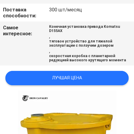
ВСЕ
Поставка
300 шт/месяц
СЛУЧАИ
способности:
Самое
Конечная установка привода Komatsu
D155AX
интересное:
ОТПРАВИТЬ
,
тяговое устройство для тяжелой
ЗАПРОС
эксплуатации с ползучим дозером
,
скоростная коробка с планетарной
редукцией высокого крутящего момента
SITEMAP
ЛУЧШАЯ ЦЕНА
ПОЛИТИКА
УЕДИНЕНИЯ