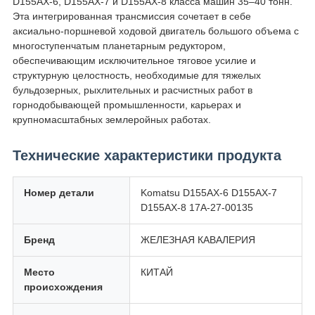
D155AX-6, D155AX-7 и D155AX-8 класса машин 35–40 тонн.
Эта интегрированная трансмиссия сочетает в себе
аксиально-поршневой ходовой двигатель большого объема с
многоступенчатым планетарным редуктором,
обеспечивающим исключительное тяговое усилие и
структурную целостность, необходимые для тяжелых
бульдозерных, рыхлительных и расчистных работ в
горнодобывающей промышленности, карьерах и
крупномасштабных землеройных работах.
Технические характеристики продукта
Номер детали
Komatsu D155AX-6 D155AX-7
D155AX-8 17A-27-00135
Бренд
ЖЕЛЕЗНАЯ КАВАЛЕРИЯ
Место
КИТАЙ
происхождения