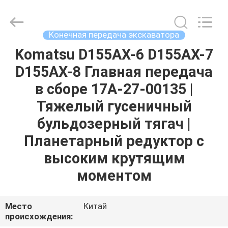
Tieqi
Construction
Machinery
Co.,
Ltd..
Конечная передача экскаватора
All
Rights
Reserved.
Komatsu D155AX-6 D155AX-7
ГЛАВНАЯ
D155AX-8 Главная передача
СТРАНИЦА
в сборе 17A-27-00135 |
ПРОДУКЦИЯ
Тяжелый гусеничный
бульдозерный тягач |
РОЛИКИ
Планетарный редуктор с
высоким крутящим
VR
моментом
-
ШОУ
Место
Китай
происхождения: