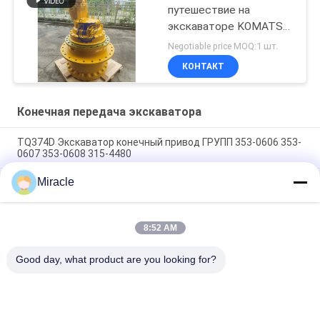
путешествие на
экскаваторе KOMATSU
WA100-5
Negotiable price MOQ:1 шт.
КОНТАКТ
Конечная передача экскаватора
TQ374D Экскаватор конечный привод ГРУПП 353-0606 353-
0607 353-0608 315-4480
Miracle
353-0528 333-3036 Экскаватор конечный привод
двигатель гидравлический фит TQ345D TQ349D
Гидравлический конечный двигатель Danfoss BMVT41
8:52 AM
может быть адаптирован к 5 ~ 6-тонным ползучим
нагрузчикам
Good day, what product are you looking for?
Популярные категории
Все