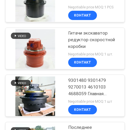
Negotiable price MOQ:1 PCS
КОНТАКТ
Гитачи экскаватор
редуктор скоростной
коробки
Negotiable price MOQ:1 шт.
КОНТАКТ
9301480 9301479
9270013 4610103
4688059 Главная
передача в сборе
Negotiable price MOQ:1 шт
КОНТАКТ
Последнее