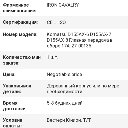
О
Фирменное
IRON CAVALRY
наименование:
КОМПАНИИ
Сертификация:
CE， ISO
НАША
Номер модели:
Komatsu D155AX-6 D155AX-7
D155AX-8 Главная передача в
ФАБРИКА
сборе 17A-27-00135
Количество мин
1 шт.
КОНТРОЛЬ
заказа:
КАЧЕСТВА
Цена:
Negotiable price
Упаковывая
Деревянный корпус или по мере
КОНТАКТНЫЕ
детали:
необходимости
ДАННЫЕ
Время
5-8 будних дней
доставки:
НОВОСТИ
Условия
Вестерн Юнион, Т/Т
оплаты: