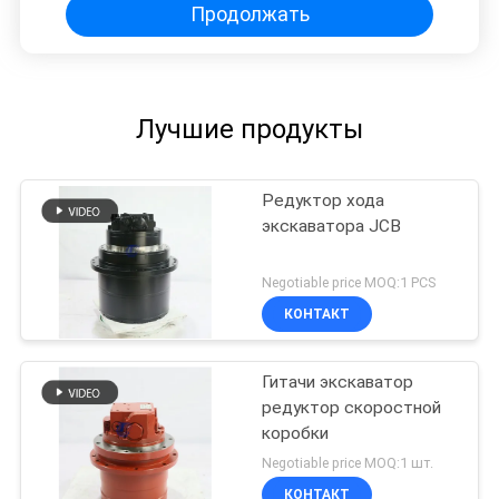
бульдозер для тяжелых
Продолжать
условий эксплуатации
Лучшие продукты
Редуктор хода
экскаватора JCB
Negotiable price MOQ:1 PCS
КОНТАКТ
Гитачи экскаватор
редуктор скоростной
коробки
Negotiable price MOQ:1 шт.
КОНТАКТ