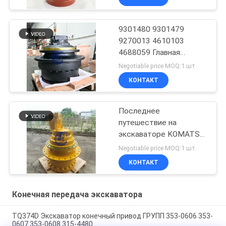
9301480 9301479
9270013 4610103
4688059 Главная
передача в сборе
Negotiable price MOQ:1 шт
КОНТАКТ
Последнее
путешествие на
экскаваторе KOMATSU
WA100-5
Negotiable price MOQ:1 шт.
КОНТАКТ
Конечная передача экскаватора
TQ374D Экскаватор конечный привод ГРУПП 353-0606 353-
0607 353-0608 315-4480