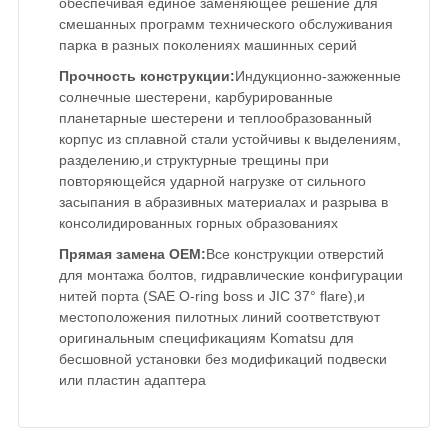
обеспечивая единое заменяющее решение для
смешанных программ технического обслуживания
парка в разных поколениях машинных серий
Прочность конструкции:
Индукционно-зажженные
солнечные шестерени, карбурированные
планетарные шестерени и теплообразованный
корпус из сплавной стали устойчивы к выделениям,
разделению,и структурные трещины при
повторяющейся ударной нагрузке от сильного
засыпания в абразивных материалах и разрыва в
консолидированных горных образованиях
Прямая замена OEM:
Все конструкции отверстий
для монтажа болтов, гидравлические конфигурации
нитей порта (SAE O-ring boss и JIC 37° flare),и
местоположения пилотных линий соответствуют
оригинальным спецификациям Komatsu для
бесшовной установки без модификаций подвески
или пластин адаптера