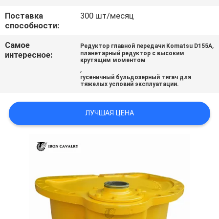
ВСЕ
Поставка
300 шт/месяц
СЛУЧАИ
способности:
Самое
,
Редуктор главной передачи Komatsu D155A
интересное:
планетарный редуктор с высоким
ОТПРАВИТЬ
крутящим моментом
,
ЗАПРОС
гусеничный бульдозерный тягач для
тяжелых условий эксплуатации.
SITEMAP
ЛУЧШАЯ ЦЕНА
ПОЛИТИКА
УЕДИНЕНИЯ