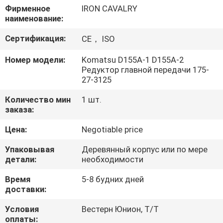
О
Фирменное
IRON CAVALRY
наименование:
КОМПАНИИ
Сертификация:
CE， ISO
НАША
Номер модели:
Komatsu D155A-1 D155A-2
Редуктор главной передачи 175-
ФАБРИКА
27-3125
Количество мин
1 шт.
КОНТРОЛЬ
заказа:
КАЧЕСТВА
Цена:
Negotiable price
Упаковывая
Деревянный корпус или по мере
КОНТАКТНЫЕ
детали:
необходимости
ДАННЫЕ
Время
5-8 будних дней
доставки:
НОВОСТИ
Условия
Вестерн Юнион, Т/Т
оплаты: