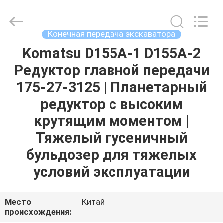
Tieqi
Construction
Machinery
Co.,
Ltd..
Конечная передача экскаватора
All
Rights
Reserved.
Komatsu D155A-1 D155A-2
ГЛАВНАЯ
Редуктор главной передачи
СТРАНИЦА
175-27-3125 | Планетарный
ПРОДУКЦИЯ
редуктор с высоким
крутящим моментом |
РОЛИКИ
Тяжелый гусеничный
бульдозер для тяжелых
VR
условий эксплуатации
-
ШОУ
Место
Китай
происхождения: