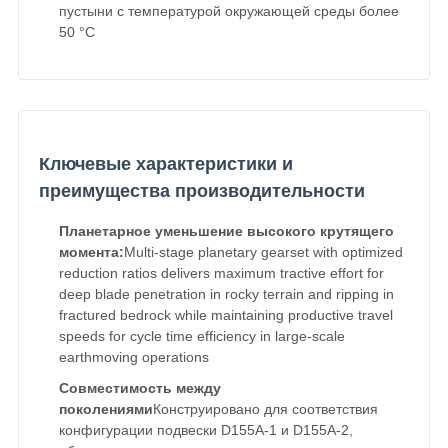
пустыни с температурой окружающей среды более
50 °C
Ключевые характеристики и
преимущества производительности
Планетарное уменьшение высокого крутящего
момента:
Multi-stage planetary gearset with optimized
reduction ratios delivers maximum tractive effort for
deep blade penetration in rocky terrain and ripping in
fractured bedrock while maintaining productive travel
speeds for cycle time efficiency in large-scale
earthmoving operations
Совместимость между
поколениями
Конструировано для соответствия
конфигурации подвески D155A-1 и D155A-2,