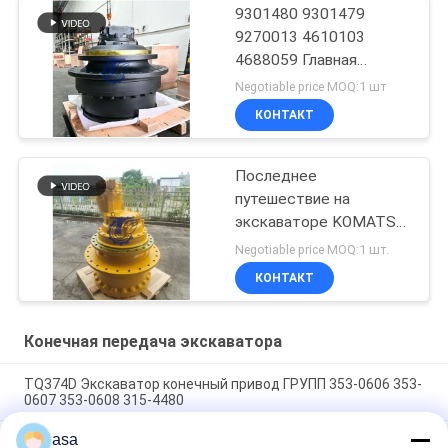
9301480 9301479
9270013 4610103
4688059 Главная
передача в сборе
Negotiable price MOQ:1 шт
КОНТАКТ
Последнее
путешествие на
экскаваторе KOMATSU
WA100-5
Negotiable price MOQ:1 шт.
КОНТАКТ
Конечная передача экскаватора
TQ374D Экскаватор конечный привод ГРУПП 353-0606 353-
0607 353-0608 315-4480
asa
353-0528 333-3036 Экскаватор конечный привод