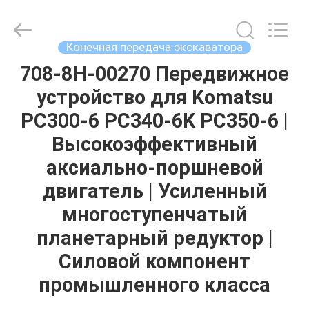
Tieqi
Construction
Machinery
Co.,
Ltd..
Конечная передача экскаватора
All
Rights
Reserved.
708-8H-00270 Передвижное
ГЛАВНАЯ
устройство для Komatsu
СТРАНИЦА
PC300-6 PC340-6K PC350-6 |
ПРОДУКЦИЯ
Высокоэффективный
аксиально-поршневой
РОЛИКИ
двигатель | Усиленный
многоступенчатый
VR
планетарный редуктор |
-
Силовой компонент
ШОУ
промышленного класса