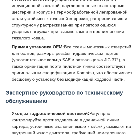
индукционной закалкой, науглероженные планетарные
шестерни и корпус из термообработанной легированной
стали устойчивы к точечной коррозии, растрескиванию и
структурному растрескиванию при повторяющихся
ударных нагрузках при выемке камня и проникновении
тяжелого ковша.
Прямая установка OEM:
Все схемы монтажных отверстий
для болтов, размеры резьбы гидравлических портов
(уплотнительное кольцо SAE и развальцовка JIC 37°), а
также ориентация порта пилотной линии соответствуют
оригинальным спецификациям Komatsu, что обеспечивает
бесшовную установку без модификаций ходовой части.
Экспертное руководство по техническому
обслуживанию
Уход за гидравлической системой:
Регулярно
контролируйте противодавление в дренажной линии
картера; устойчивые значения выше 7 кг/см² указывают на
внутренний износ двигателя, требующий немедленного