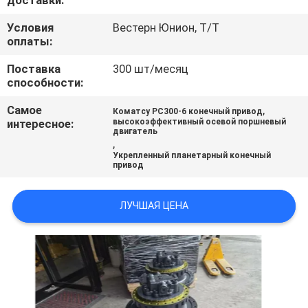
доставки:
ВСЕ
Условия
Вестерн Юнион, Т/Т
СЛУЧАИ
оплаты:
Поставка
300 шт/месяц
ОТПРАВИТЬ
способности:
ЗАПРОС
Самое
,
Коматсу PC300-6 конечный привод
интересное:
высокоэффективный осевой поршневый
двигатель
,
SITEMAP
Укрепленный планетарный конечный
привод
ПОЛИТИКА
ЛУЧШАЯ ЦЕНА
УЕДИНЕНИЯ