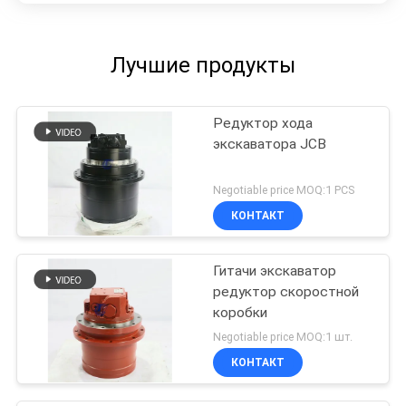
Силовой компонент
промышленного класса
Лучшие продукты
Редуктор хода
экскаватора JCB
Negotiable price MOQ:1 PCS
КОНТАКТ
Гитачи экскаватор
редуктор скоростной
коробки
Negotiable price MOQ:1 шт.
КОНТАКТ