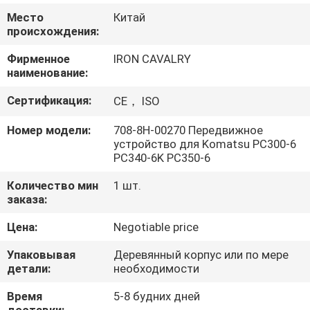
О
Место
Китай
КОМПАНИИ
происхождения:
Фирменное
IRON CAVALRY
наименование:
НАША
ФАБРИКА
Сертификация:
CE， ISO
Номер модели:
708-8H-00270 Передвижное
КОНТРОЛЬ
устройство для Komatsu PC300-6
PC340-6K PC350-6
КАЧЕСТВА
Количество мин
1 шт.
заказа:
КОНТАКТНЫЕ
Цена:
Negotiable price
ДАННЫЕ
Упаковывая
Деревянный корпус или по мере
детали:
необходимости
НОВОСТИ
Время
5-8 будних дней