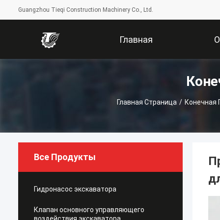
Guangzhou Tieqi Construction Machinery Co., Ltd.
Главная
Коне
Страница
Компани
Главная Страница
/
Конечная 
Все Продукты
П
д
Гидронасос экскаватора
Клапан основного управляющего
воздействия экскаватора