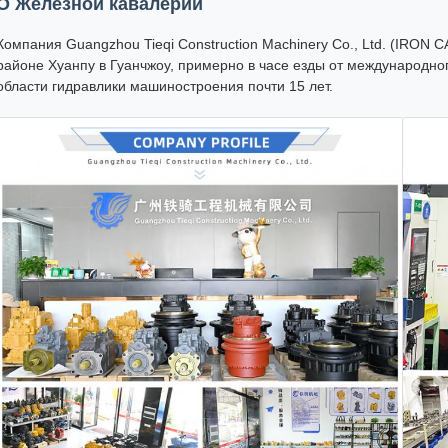
О Железной кавалерии
Компания Guangzhou Tieqi Construction Machinery Co., Ltd. (IRON 
районе Хуанпу в Гуанчжоу, примерно в часе езды от международн
области гидравлики машиностроения почти 15 лет.