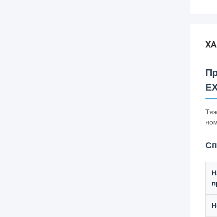
ХА
Пр
EX
Тяж
ном
Сп
Н
п
Н