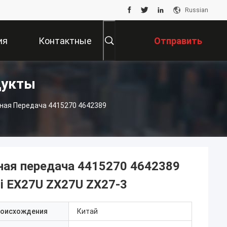
Russian
ия
Контактные
Отправить
дукты
Данные
Запрос
ная Передача 4415270 4642389
ная передача 4415270 4642389
hi EX27U ZX27U ZX27-3
роисхождения
Китай