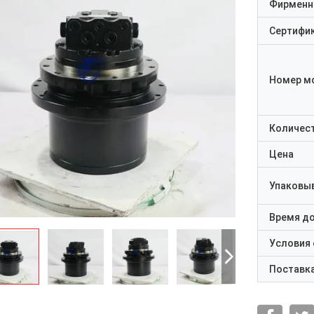
Фирменн
Сертифи
Номер м
Количест
Цена
Упаковы
Время д
Условия
Поставк