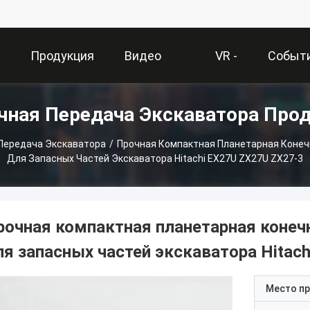
О
Продукция
Видео
VR -
Событ
чная Передача Экскаватора Про
и
Шоу
Передача Экскаватора
/
Прочная Компактная Планетарная Конеч
Для Запасных Частей Экскаватора Hitachi EX27U ZX27U ZX27-3
рочная компактная планетарная конеч
ля запасных частей экскаватора Hitac
Место п