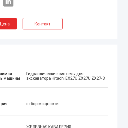
 Цена
Контакт
Хосе
нимая
Гидравлические системы для
Мне нравится эта компания. Они
а
ь машины
экскаватора Hitachi EX27U ZX27U ZX27-3
профессиональные и дружелюбные.
Отличный сервис и дружелюбные
советы, быстрая доставка. Очень
хорошая цена. Я хочу снова заказать,
ория
отбор мощности
когда мне это понадобится.
ЖЕЛЕЗНАЯ КАВАЛЕРИЯ