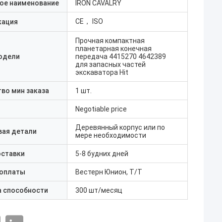
ое наименование
IRON CAVALRY
CE， ISO
кация
Прочная компактная
планетарная конечная
одели
передача 4415270 4642389
для запасных частей
экскаватора Hit
во мин заказа
1 шт.
Negotiable price
Деревянный корпус или по
вая детали
мере необходимости
оставки
5-8 будних дней
 оплаты
Вестерн Юнион, Т/Т
а способности
300 шт/месяц