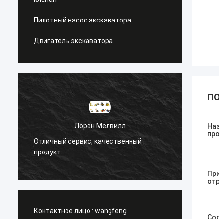
Пилотный насос экскаватора
Двигатель экскаватора
ПО
Лорен Мелвилл
Санё
На
пр
Отличный сервис, качественный
Управляющий 
продукт.
работы.
Пр
от
Контактное лицо :
wangfeng
Со