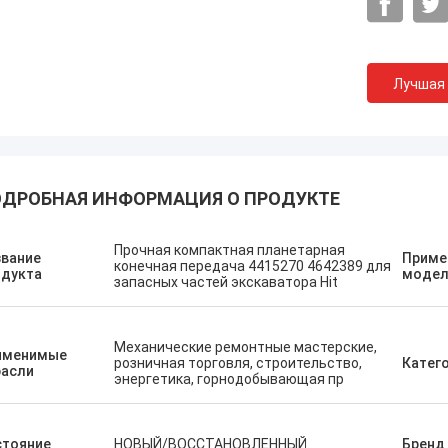
Лучшая
ДРОБНАЯ ИНФОРМАЦИЯ О ПРОДУКТЕ
Прочная компактная планетарная
к Нижегородский
звание
Приме
конечная передача 4415270 4642389 для
Эрденетумур Кампан
одукта
модел
запасных частей экскаватора Hit
сервис, быстрое начало
Приятные покупки
Механические ремонтные мастерские,
именимые
розничная торговля, строительство,
Катег
расли
энергетика, горнодобывающая пр
стояние
НОВЫЙ/ВОССТАНОВЛЕННЫЙ
Бренд