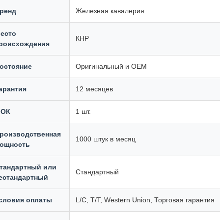
ренд
Железная кавалерия
есто
КНР
роисхождения
остояние
Оригинальный и OEM
арантия
12 месяцев
ОК
1 шт.
роизводственная
1000 штук в месяц
ощность
тандартный или
Стандартный
естандартный
словия оплаты
L/C, T/T, Western Union, Торговая гарантия