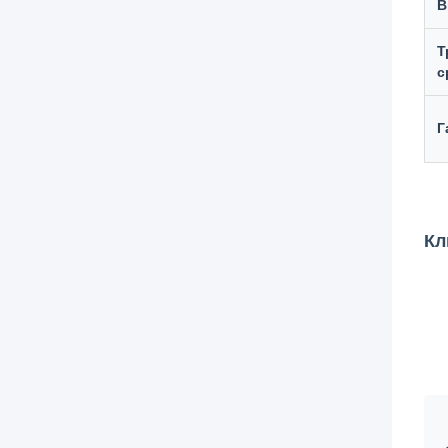
В
Т
с
Г
Кл