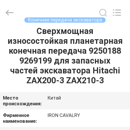
Tieqi
Construction
Machinery
Co.,
Ltd..
Конечная передача экскаватора
All
Rights
Reserved.
Сверхмощная
ГЛАВНАЯ
износостойкая планетарная
СТРАНИЦА
конечная передача 9250188
ПРОДУКЦИЯ
9269199 для запасных
частей экскаватора Hitachi
РОЛИКИ
ZAX200-3 ZAX210-3
VR
Место
Китай
происхождения:
-
ШОУ
Фирменное
IRON CAVALRY
наименование: