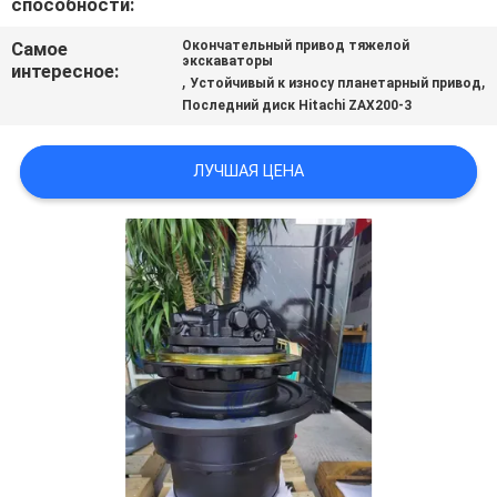
способности:
ВСЕ
Самое
Окончательный привод тяжелой
СЛУЧАИ
экскаваторы
интересное:
,
,
Устойчивый к износу планетарный привод
Последний диск Hitachi ZAX200-3
ОТПРАВИТЬ
ЗАПРОС
ЛУЧШАЯ ЦЕНА
SITEMAP
ПОЛИТИКА
УЕДИНЕНИЯ