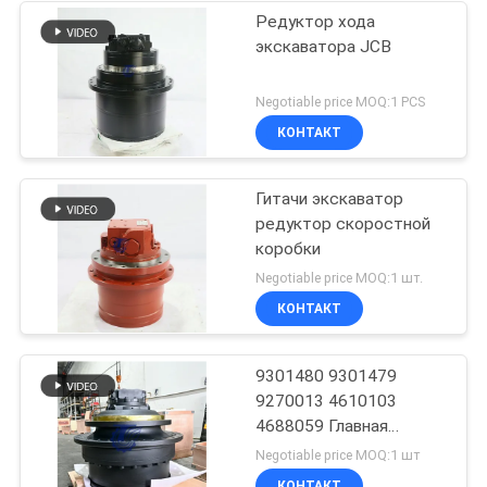
Редуктор хода
экскаватора JCB
Negotiable price MOQ:1 PCS
КОНТАКТ
Гитачи экскаватор
редуктор скоростной
коробки
Negotiable price MOQ:1 шт.
КОНТАКТ
9301480 9301479
9270013 4610103
4688059 Главная
передача в сборе
Negotiable price MOQ:1 шт
КОНТАКТ