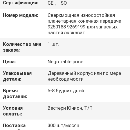
О
Сертификация:
CE， ISO
КОМПАНИИ
Номер модели:
Сверхмощная износостойкая
планетарная конечная передача
9250188 9269199 для запасных
НАША
частей экскават
ФАБРИКА
Количество мин
1 шт.
заказа:
КОНТРОЛЬ
Цена:
Negotiable price
КАЧЕСТВА
Упаковывая
Деревянный корпус или по мере
детали:
необходимости
КОНТАКТНЫЕ
Время
5-8 будних дней
доставки:
ДАННЫЕ
Условия
Вестерн Юнион, Т/Т
оплаты:
НОВОСТИ
Поставка
300 шт/месяц