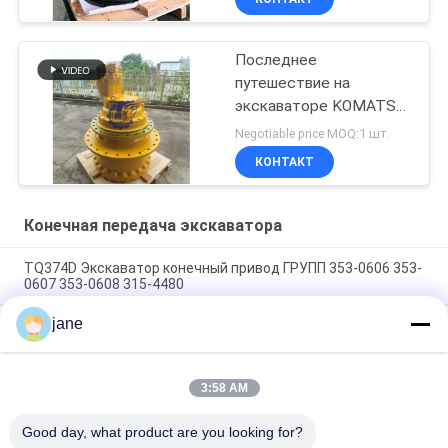
Последнее
путешествие на
экскаваторе KOMATSU
WA100-5
Negotiable price MOQ:1 шт.
КОНТАКТ
Конечная передача экскаватора
TQ374D Экскаватор конечный привод ГРУПП 353-0606 353-
0607 353-0608 315-4480
jane
353-0528 333-3036 Экскаватор конечный привод
двигатель гидравлический фит TQ345D TQ349D
Гидравлический конечный двигатель Danfoss BMVT41
3:58 AM
может быть адаптирован к 5 ~ 6-тонным ползучим
нагрузчикам
Good day, what product are you looking for?