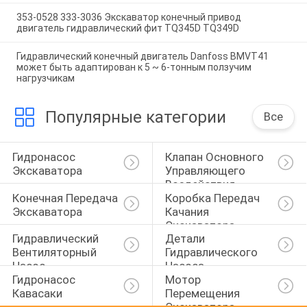
353-0528 333-3036 Экскаватор конечный привод
двигатель гидравлический фит TQ345D TQ349D
Гидравлический конечный двигатель Danfoss BMVT41
может быть адаптирован к 5 ~ 6-тонным ползучим
нагрузчикам
Популярные категории
Все
Гидронасос 
Клапан Основного 
Экскаватора
Управляющего 
Воздействия 
Конечная Передача 
Коробка Передач 
Экскаватора
Экскаватора
Качания 
Экскаватора
Гидравлический 
Детали 
Вентиляторный 
Гидравлического 
Насос
Насоса
Гидронасос 
Мотор 
Кавасаки
Перемещения 