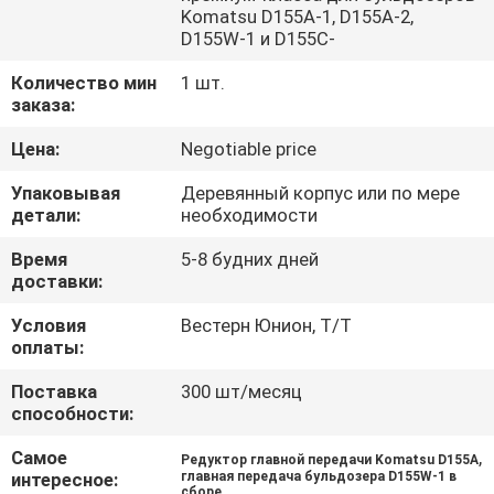
О
Komatsu D155A-1, D155A-2,
D155W-1 и D155C-
КОМПАНИИ
Количество мин
1 шт.
заказа:
НАША
Цена:
Negotiable price
ФАБРИКА
Упаковывая
Деревянный корпус или по мере
детали:
необходимости
КОНТРОЛЬ
Время
5-8 будних дней
КАЧЕСТВА
доставки:
Условия
Вестерн Юнион, Т/Т
КОНТАКТНЫЕ
оплаты:
ДАННЫЕ
Поставка
300 шт/месяц
способности:
НОВОСТИ
Самое
,
Редуктор главной передачи Komatsu D155A
интересное:
главная передача бульдозера D155W-1 в
сборе