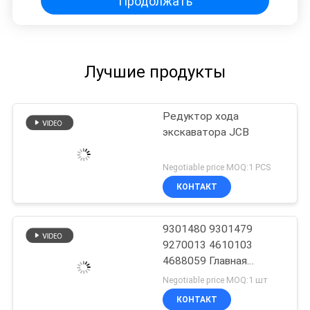
Продолжать
Лучшие продукты
Редуктор хода
экскаватора JCB
Negotiable price MOQ:1 PCS
КОНТАКТ
9301480 9301479
9270013 4610103
4688059 Главная
передача в сборе
Negotiable price MOQ:1 шт
КОНТАКТ