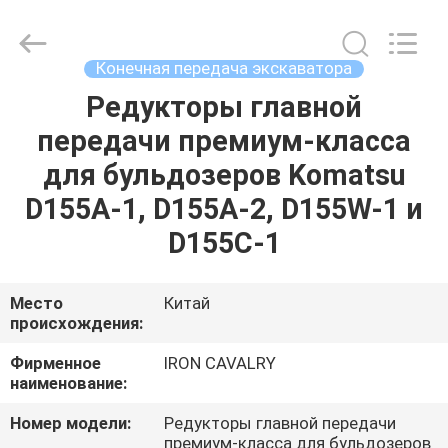
Tieqi
Construction
Machinery
Co.,
Ltd..
Конечная передача экскаватора
All
Rights
Reserved.
Редукторы главной
ГЛАВНАЯ
передачи премиум-класса
СТРАНИЦА
для бульдозеров Komatsu
ПРОДУКЦИЯ
D155A-1, D155A-2, D155W-1 и
D155C-1
РОЛИКИ
Место
Китай
происхождения:
VR
-
Фирменное
IRON CAVALRY
наименование:
ШОУ
Номер модели:
Редукторы главной передачи
премиум-класса для бульдозеров