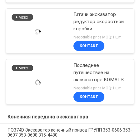
Гитачи экскаватор
редуктор скоростной
коробки
Negotiable price MOQ:1 шт.
КОНТАКТ
Последнее
путешествие на
экскаваторе KOMATSU
WA100-5
Negotiable price MOQ:1 шт.
КОНТАКТ
Конечная передача экскаватора
TQ374D Экскаватор конечный привод ГРУПП 353-0606 353-
0607 353-0608 315-4480