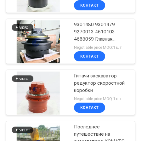
КОНТАКТ
9301480 9301479
9270013 4610103
4688059 Главная
передача в сборе
Negotiable price MOQ:1 шт
КОНТАКТ
Гитачи экскаватор
редуктор скоростной
коробки
Negotiable price MOQ:1 шт.
КОНТАКТ
Последнее
путешествие на