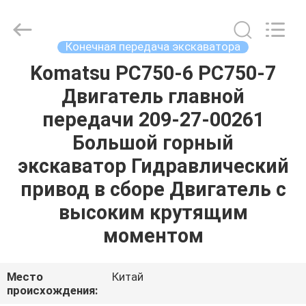
Tieqi
Construction
Machinery
Co.,
Ltd..
Конечная передача экскаватора
All
Rights
Reserved.
Komatsu PC750-6 PC750-7
ГЛАВНАЯ
Двигатель главной
СТРАНИЦА
передачи 209-27-00261
ПРОДУКЦИЯ
Большой горный
экскаватор Гидравлический
РОЛИКИ
привод в сборе Двигатель с
высоким крутящим
VR
моментом
-
ШОУ
Место
Китай
происхождения: