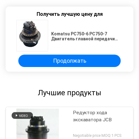
Получить лучшую цену для
Komatsu PC750-6 PC750-7
Двигатель главной передачи
209-27-00261 Большой горный
экскаватор Гидравлический
привод в сборе Двигатель с
высоким крутящим моментом
Продолжать
Лучшие продукты
Редуктор хода
экскаватора JCB
Negotiable price MOQ:1 PCS