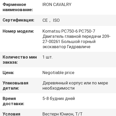
О
Фирменное
IRON CAVALRY
наименование:
КОМПАНИИ
Сертификация:
CE， ISO
НАША
Номер модели:
Komatsu PC750-6 PC750-7
Двигатель главной передачи 209-
ФАБРИКА
27-00261 Большой горный
экскаватор Гидравличе
КОНТРОЛЬ
Количество мин
1 шт.
КАЧЕСТВА
заказа:
Цена:
Negotiable price
КОНТАКТНЫЕ
Упаковывая
Деревянный корпус или по мере
ДАННЫЕ
детали:
необходимости
Время
5-8 будних дней
доставки:
НОВОСТИ
Условия
Вестерн Юнион, Т/Т