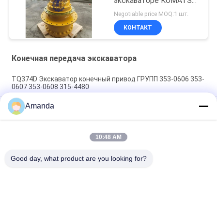
экскаваторе KOMATSU
WA100-5
Negotiable price MOQ:1 шт.
КОНТАКТ
Конечная передача экскаватора
TQ374D Экскаватор конечный привод ГРУПП 353-0606 353-
0607 353-0608 315-4480
Amanda
353-0528 333-3036 Экскаватор конечный привод
двигатель гидравлический фит TQ345D TQ349D
Гидравлический конечный двигатель Danfoss BMVT41
10:48 AM
может быть адаптирован к 5 ~ 6-тонным ползучим
нагрузчикам
Good day, what product are you looking for?
Популярные категории
Все
Гидронасос 
Клапан Основного 
Экскаватора
Управляющего 