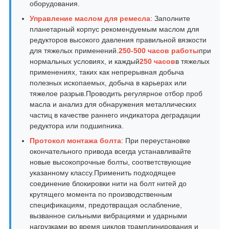
оборудования.
Управление маслом для ремесла
: Заполните
планетарный корпус рекомендуемым маслом для
редукторов высокого давления правильной вязкости
для тяжелых применений.
250-500 часов работы
при
нормальных условиях, и каждый
250 часов
в тяжелых
применениях, таких как непрерывная добыча
полезных ископаемых, добыча в карьерах или
тяжелое разрыв.Проводить регулярное отбор проб
масла и анализ для обнаружения металлических
частиц в качестве раннего индикатора деградации
редуктора или подшипника.
Протокол монтажа болта
: При переустановке
окончательного привода всегда устанавливайте
новые высокопрочные болты, соответствующие
указанному классу.Применить подходящее
соединение блокировки нити на болт нитей до
крутящего момента по производственным
спецификациям, предотвращая ослабление,
вызванное сильными вибрациями и ударными
нагрузками во время циклов трамплинирования и