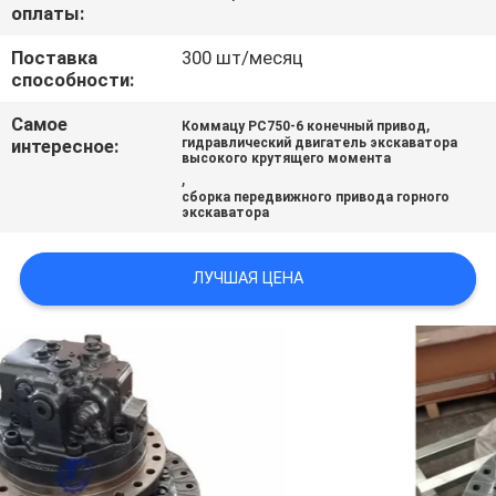
оплаты:
ВСЕ
СЛУЧАИ
Поставка
300 шт/месяц
способности:
Самое
,
ОТПРАВИТЬ
Коммацу PC750-6 конечный привод
интересное:
гидравлический двигатель экскаватора
высокого крутящего момента
ЗАПРОС
,
сборка передвижного привода горного
экскаватора
SITEMAP
ЛУЧШАЯ ЦЕНА
ПОЛИТИКА
УЕДИНЕНИЯ