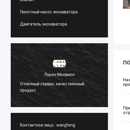
Пилотный насос экскаватора
Двигатель экскаватора
ПО
н Мелвилл
Санёк Нижегородский
На
, качественный
Управляющий сервис, быстрое на
пр
работы.
Пр
от
Контактное лицо :
wangfeng