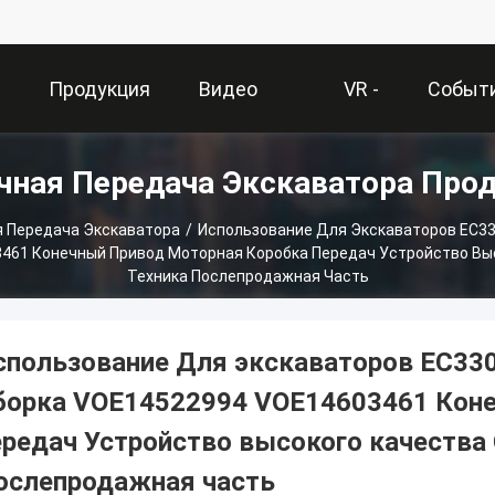
О
Продукция
Видео
VR -
Событ
чная Передача Экскаватора Про
и
Шоу
 Передача Экскаватора
/
Использование Для Экскаваторов EC3
461 Конечный Привод Моторная Коробка Передач Устройство Вы
Техника Послепродажная Часть
спользование Для экскаваторов EC33
борка VOE14522994 VOE14603461 Коне
ередач Устройство высокого качества
ослепродажная часть