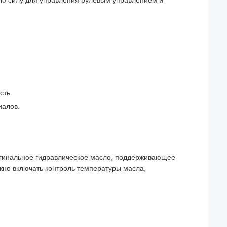
ую силу для управления рулевым управлением и
сть.
иалов.
игинальное гидравлическое масло, поддерживающее
жно включать контроль температуры масла,