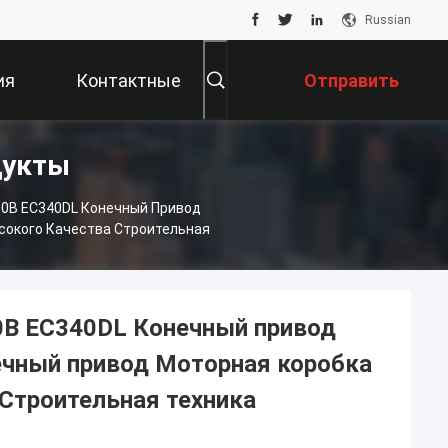
Russian
ия
Контактные
Отправить
дукты
Данные
Запрос
30B EC340DL Конечный Привод
сокого Качества Строительная
0B EC340DL Конечный привод
чный привод Моторная коробка
 Строительная техника