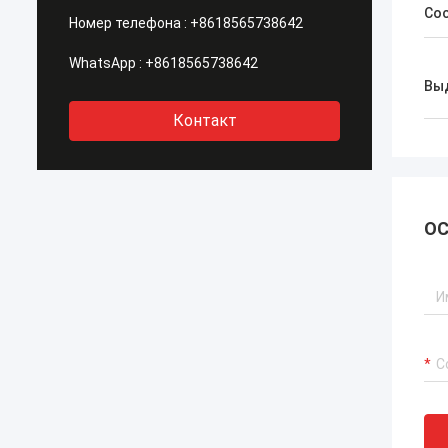
Со
Номер телефона :
+8618565738642
WhatsApp :
+8618565738642
Вы
Контакт
ОС