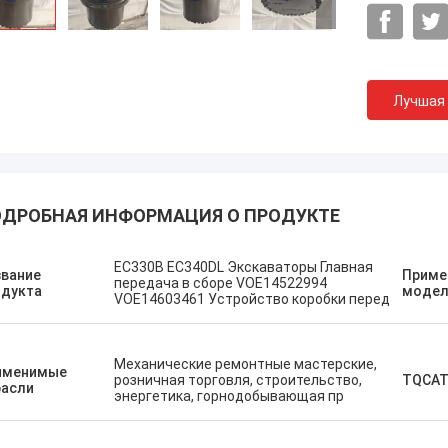
Лучшая
ДРОБНАЯ ИНФОРМАЦИЯ О ПРОДУКТЕ
М
EC330B EC340DL Экскаваторы Главная
Эрденетумур Кампана
звание
Приме
передача в сборе VOE14522994
чало
п
одукта
модел
VOE14603461 Устройство коробки перед
Приятные покупки
О
с
х
Механические ремонтные мастерские,
именимые
к
розничная торговля, строительство,
TQCAT
расли
энергетика, горнодобывающая пр