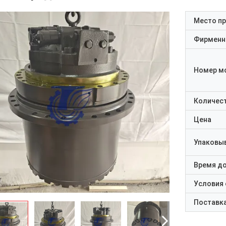
Место п
Фирменн
Номер м
Количест
Цена
Упаковы
Время д
Условия
Поставк