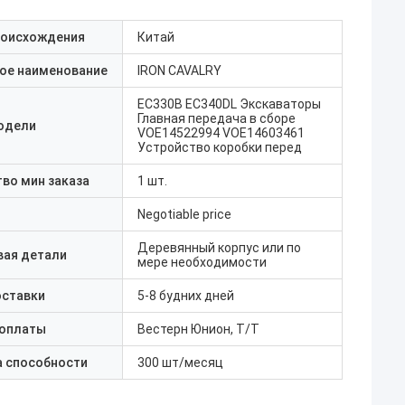
роисхождения
Китай
ое наименование
IRON CAVALRY
EC330B EC340DL Экскаваторы
Главная передача в сборе
одели
VOE14522994 VOE14603461
Устройство коробки перед
во мин заказа
1 шт.
Negotiable price
Деревянный корпус или по
вая детали
мере необходимости
оставки
5-8 будних дней
 оплаты
Вестерн Юнион, Т/Т
а способности
300 шт/месяц