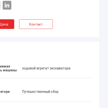
 Цена
Контакт
Хосе
не нравится эта компания. Они
нимая
ходовой агрегат экскаватора
рофессиональные и дружелюбные.
ь машины
тличный сервис и дружелюбные
оветы, быстрая доставка. Очень
орошая цена. Я хочу снова заказать,
огда мне это понадобится.
егори
Путешественный сбор