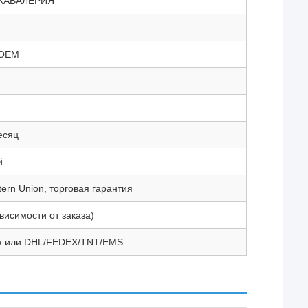
КАВАЛЕРИЯ
 OEM
есяц
й
tern Union, торговая гарантия
ависимости от заказа)
ух или DHL/FEDEX/TNT/EMS