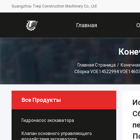
Guangzhou Tieqi Construction Machinery Co., Ltd.
Главная
Коне
Страница
Компани
Главная Страница
/
Конечная
Сборка VOE14522994 VOE14603
Все Продукты
И
С
Гидронасос экскаватора
п
Клапан основного управляющего
П
воздействия экскаватора