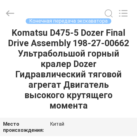
Tieqi
Construction
Machinery
Co.,
Ltd..
Конечная передача экскаватора
All
Rights
Reserved.
Komatsu D475-5 Dozer Final
ГЛАВНАЯ
Drive Assembly 198-27-00662
СТРАНИЦА
Ультрабольшой горный
ПРОДУКЦИЯ
кралер Dozer
Гидравлический тяговой
РОЛИКИ
агрегат Двигатель
высокого крутящего
VR
момента
-
ШОУ
Место
Китай
происхождения: