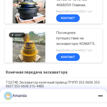
4688059 Главная
передача в сборе
Negotiable price MOQ:1 шт
КОНТАКТ
Последнее
путешествие на
экскаваторе KOMATSU
WA100-5
Negotiable price MOQ:1 шт.
КОНТАКТ
Конечная передача экскаватора
TQ374D Экскаватор конечный привод ГРУПП 353-0606 353-
0607 353-0608 315-4480
Amanda
353-0528 333-3036 Экскаватор конечный привод
двигатель гидравлический фит TQ345D TQ349D