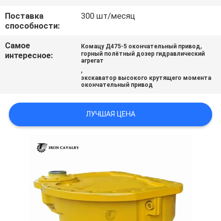
ВСЕ
Поставка
300 шт/месяц
СЛУЧАИ
способности:
Самое
,
Комацу Д475-5 окончательный привод
интересное:
горный полётный дозер гидравлический
ОТПРАВИТЬ
агрегат
,
ЗАПРОС
экскаватор высокого крутящего момента
окончательный привод
SITEMAP
ЛУЧШАЯ ЦЕНА
ПОЛИТИКА
УЕДИНЕНИЯ