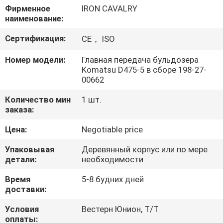
О
Фирменное
IRON CAVALRY
наименование:
КОМПАНИИ
Сертификация:
CE， ISO
НАША
Номер модели:
Главная передача бульдозера
Komatsu D475-5 в сборе 198-27-
ФАБРИКА
00662
Количество мин
1 шт.
КОНТРОЛЬ
заказа:
КАЧЕСТВА
Цена:
Negotiable price
Упаковывая
Деревянный корпус или по мере
КОНТАКТНЫЕ
детали:
необходимости
ДАННЫЕ
Время
5-8 будних дней
доставки:
НОВОСТИ
Условия
Вестерн Юнион, Т/Т
оплаты: