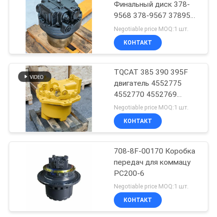
Финальный диск 378-
9568 378-9567 3789568
3789567
Negotiable price MOQ:1 шт.
КОНТАКТ
TQCAT 385 390 395F
двигатель 4552775
4552770 4552769
4552771 конечная
Negotiable price MOQ:1 шт.
коробка уменьшения
КОНТАКТ
привода
708-8F-00170 Коробка
передач для коммацу
PC200-6
Negotiable price MOQ:1 шт.
КОНТАКТ