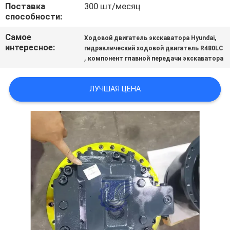
Поставка
300 шт/месяц
ВСЕ
способности:
СЛУЧАИ
Самое
,
Ходовой двигатель экскаватора Hyundai
интересное:
гидравлический ходовой двигатель R480LC
,
ОТПРАВИТЬ
компонент главной передачи экскаватора
ЗАПРОС
ЛУЧШАЯ ЦЕНА
SITEMAP
ПОЛИТИКА
УЕДИНЕНИЯ