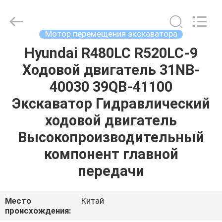
Tieqi
Construction
Machinery
Co.,
Ltd..
Мотор перемещения экскаватора
All
Rights
Reserved.
Hyundai R480LC R520LC-9
ГЛАВНАЯ
Ходовой двигатель 31NB-
СТРАНИЦА
40030 39QB-41100
ПРОДУКЦИЯ
Экскаватор Гидравлический
ходовой двигатель
РОЛИКИ
Высокопроизводительный
компонент главной
VR
передачи
-
ШОУ
Место
Китай
происхождения: