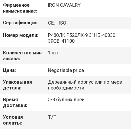
О
Фирменное
IRON CAVALRY
наименование:
КОМПАНИИ
Сертификация:
CE、ISO
НАША
Номер модели:
Р480ЛК Р520ЛК-9 31НБ-40030
39QB-41100
ФАБРИКА
Количество мин
1 шт.
заказа:
КОНТРОЛЬ
КАЧЕСТВА
Цена:
Negotiable price
Упаковывая
Деревянный корпус или по мере
детали:
необходимости
КОНТАКТНЫЕ
ДАННЫЕ
Время
5-8 будних дней
доставки:
Условия
Т/Т
НОВОСТИ
оплаты: