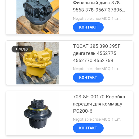
Финальный диск 378-
9568 378-9567 3789568
3789567
Negotiable price MOQ:1 шт.
КОНТАКТ
TQCAT 385 390 395F
двигатель 4552775
4552770 4552769
4552771 конечная
Negotiable price MOQ:1 шт.
коробка уменьшения
КОНТАКТ
привода
708-8F-00170 Коробка
передач для коммацу
PC200-6
Negotiable price MOQ:1 шт.
КОНТАКТ