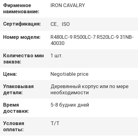
О
Фирменное
IRON CAVALRY
наименование:
КОМПАНИИ
Сертификация:
CE、ISO
НАША
Номер модели:
R480LC-9 R500LC-7 R520LC-9 31NB-
40030
ФАБРИКА
Количество мин
1 шт.
заказа:
КОНТРОЛЬ
КАЧЕСТВА
Цена:
Negotiable price
Упаковывая
Деревянный корпус или по мере
детали:
необходимости
КОНТАКТНЫЕ
ДАННЫЕ
Время
5-8 будних дней
доставки:
Условия
Т/Т
НОВОСТИ
оплаты: