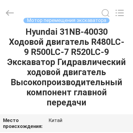
Tieqi
Construction
Machinery
Co.,
Ltd..
Мотор перемещения экскаватора
All
Rights
Reserved.
Hyundai 31NB-40030
ГЛАВНАЯ
Ходовой двигатель R480LC-
СТРАНИЦА
9 R500LC-7 R520LC-9
ПРОДУКЦИЯ
Экскаватор Гидравлический
ходовой двигатель
РОЛИКИ
Высокопроизводительный
компонент главной
VR
передачи
-
ШОУ
Место
Китай
происхождения: